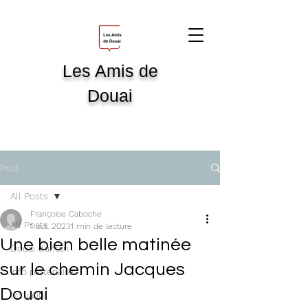
Les Amis de
Douai
Post
All Posts
Françoise Caboche
All Posts
1 oct. 2023
1 min de lecture
Une bien belle matinée
Douai d'antan
sur le chemin Jacques
info partenaire
Douai
actualité