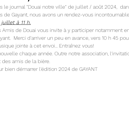
 journal "Douai notre ville" de juillet / août 2024,  dan
 de Gayant, nous avons un rendez-vous incontournable 
juillet à 11 h.
s Amis de Douai vous invite à y participer notamment e
yant.  Merci d'arriver un peu en avance, vers 10 h 45 pou
sique jointe à cet envoi... Entraînez vous! 
enouvelle chaque année. Outre notre association, l'invita
 des amis de la bière. 
 bien démarrer l'édition 2024 de GAYANT