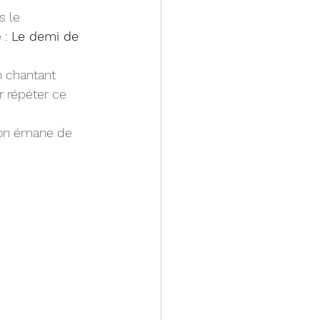
s le 
: 
Le demi de 
n chantant 
r répéter ce 
tion émane de 