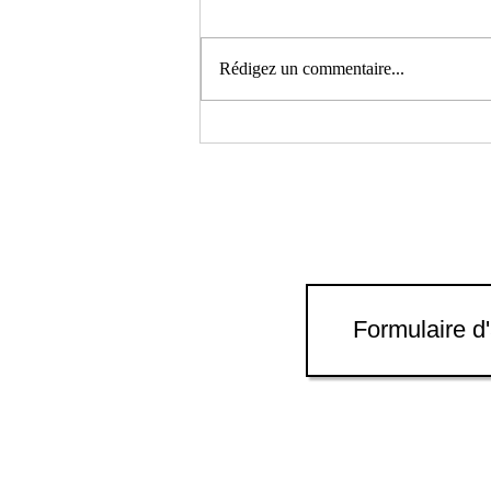
Rédigez un commentaire...
Le demi de Gayant 2026,
organisé par Les Amis de
Douai et la ville de Douai
Formulaire d