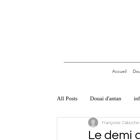
Accueil
Dou
All Posts
Douai d'antan
in
Françoise Caboche
Le demi 