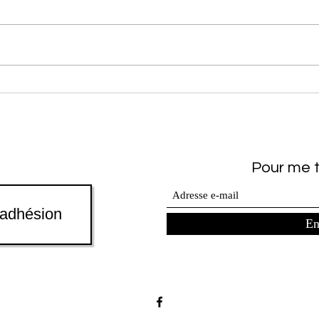
propo
Dewai
Douai ma
De l’amour dans l’air
prop
Dangl
Pour me t
'adhésion
En