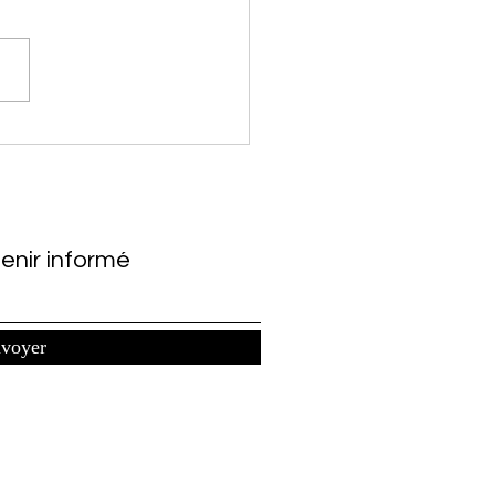
sition de Jean Michel
lly pour ses livres sur
is pas que! Suite à une
osition récente de Mme
eterre (La Bouquinerie du
Douaisis), je suis i
enir informé
voyer