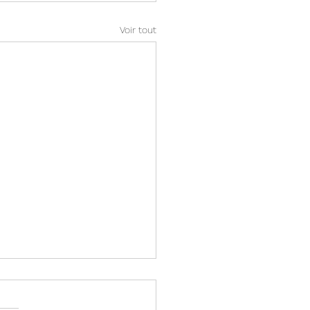
Voir tout
dhérent dédicace
lez trouver ci-dessous une