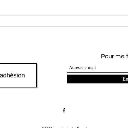
Dewai
Douai ma
De l’amour dans l’air
prop
Dangl
Pour me t
'adhésion
En