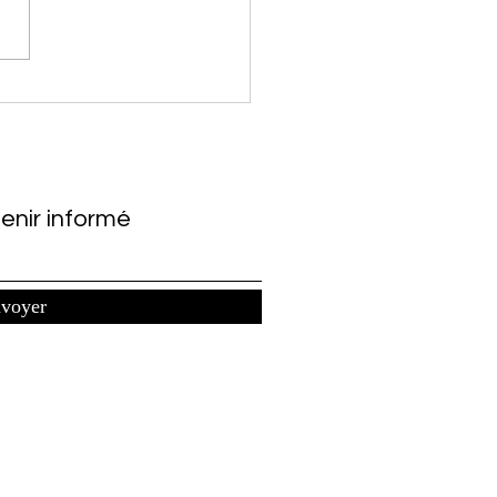
lly pour ses livres sur
is pas que! Suite à une
osition récente de Mme
eterre (La Bouquinerie du
Douaisis), je suis i
enir informé
voyer