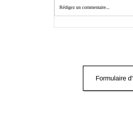
Rédigez un commentaire...
Le demi de Gayant 2026,
organisé par Les Amis de
Douai et la ville de Douai
Formulaire d