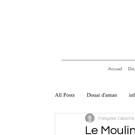
Accueil
Dou
All Posts
Douai d'antan
in
Françoise Caboche
Le Mouli