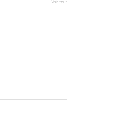
Voir tout
dhérent dédicace
lez trouver ci-dessous une
sition de Jean Michel