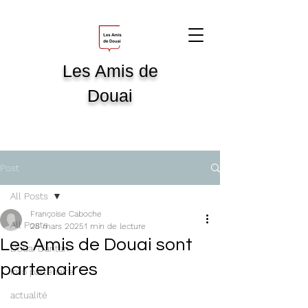
Les Amis de
Douai
Post
All Posts
Françoise Caboche
All Posts
28 mars 2025
1 min de lecture
Les Amis de Douai sont
Douai d'antan
partenaires
info partenaire
actualité